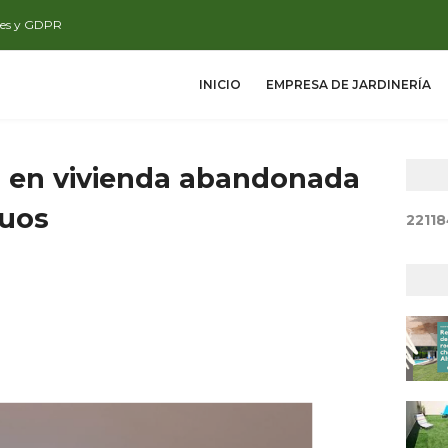
ies y GDPR
INICIO
EMPRESA DE JARDINERÍA
n en vivienda abandonada
duos
2
2
1
1
8