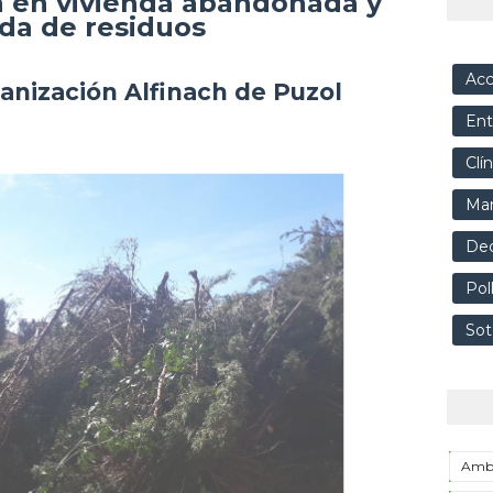
n en vivienda abandonada y
ada de residuos
Acc
anización Alfinach de Puzol
Ent
Clí
Mar
Dec
Pol
Sot
Ambi