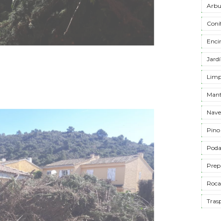
Arbu
Coní
Enci
Jardí
Limpi
Mant
Naves
Pino
Poda
Prep
Roca
Tras