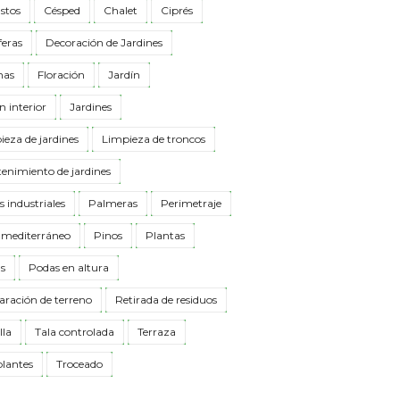
stos
Césped
Chalet
Ciprés
feras
Decoración de Jardines
nas
Floración
Jardín
n interior
Jardines
eza de jardines
Limpieza de troncos
enimiento de jardines
 industriales
Palmeras
Perimetraje
 mediterráneo
Pinos
Plantas
s
Podas en altura
aración de terreno
Retirada de residuos
lla
Tala controlada
Terraza
plantes
Troceado