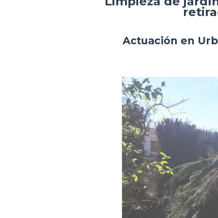
Limpieza de jardí
retir
Actuación en Urb