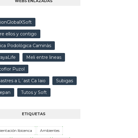
WEBS ENLAZADAS
ionGlobalXSoft
re ellos y contigo
nica Podológica Caminàs
ayaLife
Meli entre lineas
oflor Puzol
lastres a L´ast Ca Iaio
Subigas
epan
Tutos y Soft
ETIQUETAS
entación Ibicenca
Ambientes