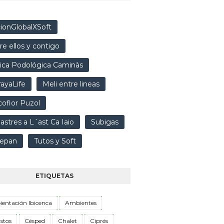
ionGlobalXSoft
re ellos y contigo
nica Podológica Caminàs
ayaLife
Meli entre lineas
oflor Puzol
lastres a L´ast Ca Iaio
Subigas
epan
Tutos y Soft
ETIQUETAS
entación Ibicenca
Ambientes
stos
Césped
Chalet
Ciprés