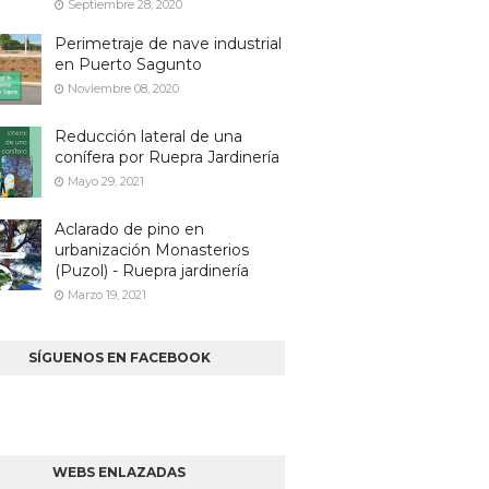
Septiembre 28, 2020
Perimetraje de nave industrial
en Puerto Sagunto
Noviembre 08, 2020
Reducción lateral de una
conífera por Ruepra Jardinería
Mayo 29, 2021
Aclarado de pino en
urbanización Monasterios
(Puzol) - Ruepra jardinería
Marzo 19, 2021
SÍGUENOS EN FACEBOOK
WEBS ENLAZADAS