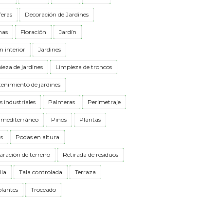
feras
Decoración de Jardines
nas
Floración
Jardín
n interior
Jardines
eza de jardines
Limpieza de troncos
enimiento de jardines
 industriales
Palmeras
Perimetraje
 mediterráneo
Pinos
Plantas
s
Podas en altura
aración de terreno
Retirada de residuos
lla
Tala controlada
Terraza
plantes
Troceado