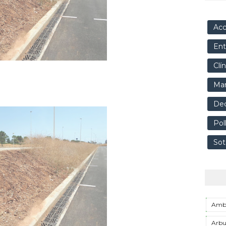
Acc
Ent
Clí
Mar
Dec
Pol
Sot
Ambi
Arbu