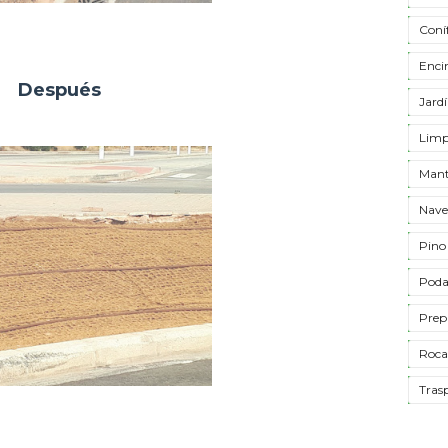
Coní
Enci
Después
Jardí
Limpi
Mant
Naves
Pino
Poda
Prep
Roca
Tras